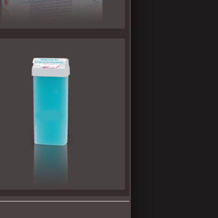
ᲝᲞᲘᲙᲣᲚᲘ ᲞᲐᲠᲐᲤᲘᲜᲘ
ᲘᲡᲢᲐᲚᲣᲠᲘ ᲖᲦᲕᲘᲡ ᲪᲕᲘᲚᲘ