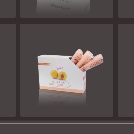
ᲔᲜᲔᲠᲒᲔᲢᲘᲙᲣᲚᲘ ᲩᲐᲘᲡ ᲖᲔᲗᲘᲡ
ᲠᲢ
ᲞᲐᲠᲐᲤᲘᲜᲘ
ᲦᲠᲛᲐᲓ ᲓᲐᲛᲐᲢᲔᲜᲘᲐᲜᲔᲑᲔᲚᲘ ᲐᲢᲛᲘᲡ
ᲙᲠ
ᲞᲐᲠᲐᲤᲘᲜᲘ