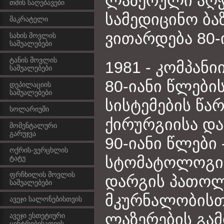
ლაზერული აღჭ
თმის საღებავები
სამედიცინო ბ
მაკრატელი
ვითარდება 80-
სახის მოვლის
საშუალებები
ტანის მოვლის
1981 - კომპან
საშუალებები
80-იანი წლები
დეპილაციის
საშუალებები
სისტემების წ
სოლარიუმი
ქირურგიისა და
მომენტალური
გარუჯვა
90-იანი წლები
ოქრის-ვერცხლის
სტომატოლოგი
ტატუ
ფრჩხილის მოვლის
დარგის პათოლ
საშუალებები
მკურნალობისთვ
ავეჯი სალონებისთვის
ლაზერების გა
ავეჯი ესთეტიური
ცენტრებისათვის