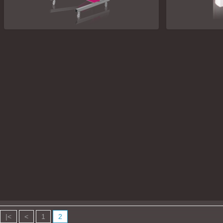
ᲡᲘᲜᲐᲗᲚᲘᲡ ᲔᲤᲔᲥᲢᲘ TECNOSOLE
ᲡᲘᲜᲐᲗᲚᲘᲡ 
|<
<
1
2